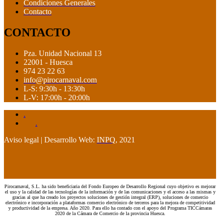
Condiciones Generales
Contacto
CONTACTO
Pza. Unidad Nacional 13
22001 - Huesca
974 23 22 63
info@pirocarnaval.com
L-S: 9:30h - 13:30h
L-V: 17:00h - 20:00h
.
.
Aviso legal | Desarrollo Web:
INPQ
, 2021
Pirocarnaval, S.L. ha sido beneficiaria del Fondo Europeo de Desarrollo Regional cuyo objetivo es mejorar
el uso y la calidad de las tecnologías de la información y de las comunicaciones y el acceso a las mismas y
gracias al que ha creado los proyectos soluciones de gestión integral (ERP), soluciones de comercio
electrónico e incorporación a plataformas comercio electrónico de terceros para la mejora de competitividad
y productividad de la empresa. Año 2020. Para ello ha contado con el apoyo del Programa TICCámaras
2020 de la Cámara de Comercio de la provincia Huesca.