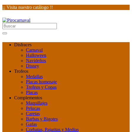
¡¡ Visita nuestro catálogo !!
Disfraces
Carnaval
Halloween
Navideños
Disney
Trofeos
Medallas
Placas homenaje
Trofeos y Copas
Placas
Complementos
Maquillajes
Pelucas
Caretas
Barbas y Bigotes
Gafas
Corbatas, Pajaritas y Medias