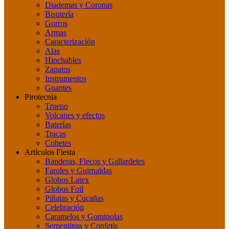
Diademas y Coronas
Bisutería
Gorros
Armas
Caracterización
Alas
Hinchables
Zapatos
Instrumentos
Guantes
Pirotecnia
Trueno
Volcanes y efectos
Baterías
Tracas
Cohetes
Artículos Fiesta
Banderas, Flecos y Gallardetes
Faroles y Guirnaldas
Globos Latex
Globos Foil
Piñatas y Cucañas
Celebración
Caramelos y Gominolas
Serpentinas y Confetis