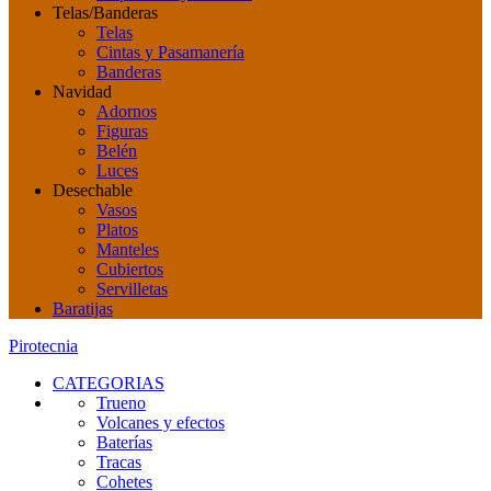
Telas/Banderas
Telas
Cintas y Pasamanería
Banderas
Navidad
Adornos
Figuras
Belén
Luces
Desechable
Vasos
Platos
Manteles
Cubiertos
Servilletas
Baratijas
Pirotecnia
CATEGORIAS
Trueno
Volcanes y efectos
Baterías
Tracas
Cohetes