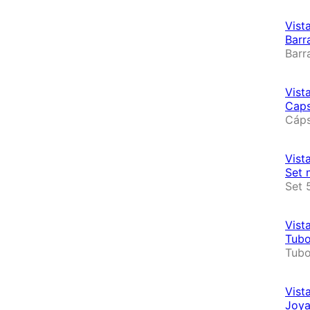
Vist
Barr
Barr
Vist
Caps
Cáps
Vist
Set 
Set 
Vist
Tubo
Tubo
Vist
Joya