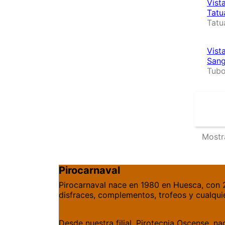
Vist
Tatu
Tatu
Vist
Sang
Tubo
Mostr
Pirocarnaval
Pirocarnaval nace en 1980 en Huesca, con 
disfraces, complementos, trofeos y cualquie
Desde nuestra filial, Pirotecnia Oscense, n