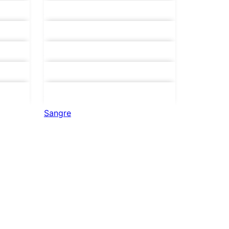
Barra maquillaje
Barra maquillaje
Capsulas de sangre
Joyas faciales
Joyas faciales
Sangre