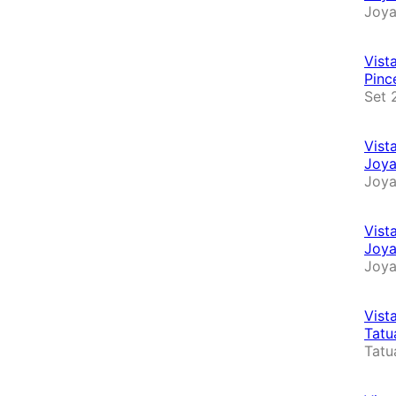
Joya
Vist
Pinc
Set 
Vist
Joya
Joya
Vist
Joya
Joya
Vist
Tatu
Tatu