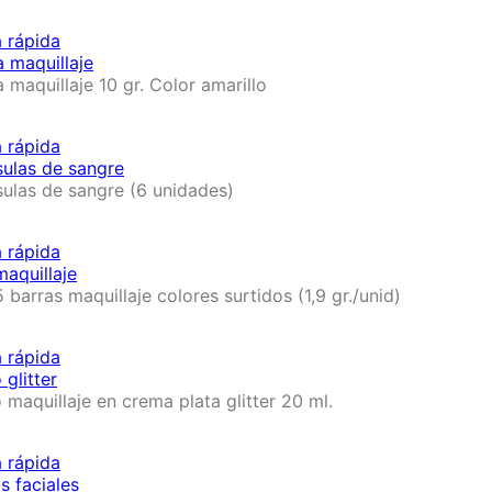
a rápida
a maquillaje
a maquillaje 10 gr. Color amarillo
a rápida
ulas de sangre
ulas de sangre (6 unidades)
a rápida
maquillaje
5 barras maquillaje colores surtidos (1,9 gr./unid)
a rápida
 glitter
 maquillaje en crema plata glitter 20 ml.
a rápida
s faciales