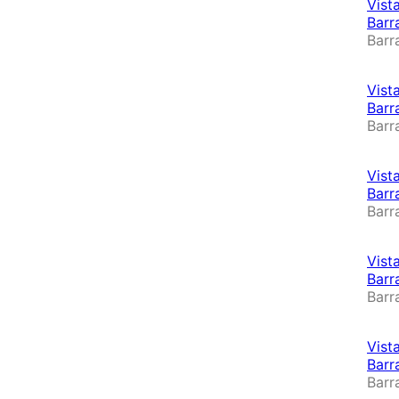
Vist
Barr
Barr
Vist
Barr
Barr
Vist
Barr
Barr
Vist
Barr
Barr
Vist
Barr
Barr