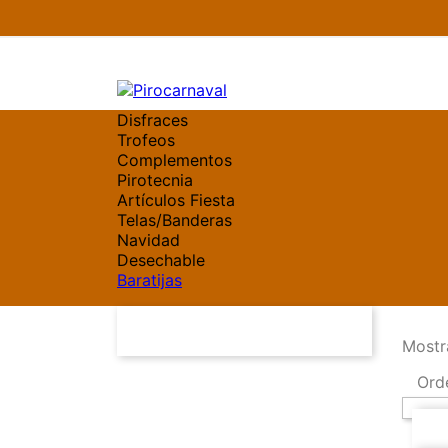
Disfraces
Trofeos
Complementos
Pirotecnia
Artículos Fiesta
Telas/Banderas
Navidad
Desechable
Baratijas
Mostr
Ord