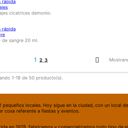
a rápida
ajes
ajes cicatrices demonio.
a rápida
re
 de sangre 20 ml.
1

Mostrand
2
3
ando 1-18 de 50 producto(s).
2 pequeños locales. Hoy sigue en la ciudad, con un local 
r cosa referente a fiestas y eventos.
acida en 1978, fabricamos y comercializamos todo tipo de e