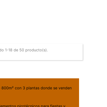
o 1-18 de 50 producto(s).
de 800m² con 3 plantas donde se venden
lementos pirotécnicos para fiestas y