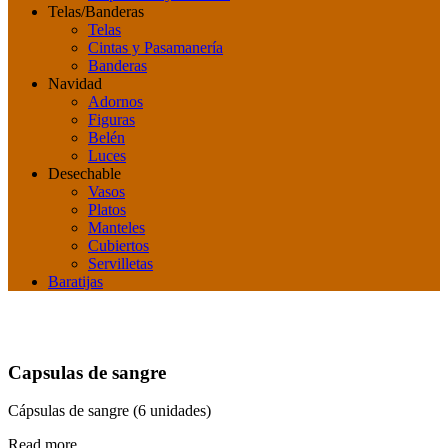
Telas/Banderas
Telas
Cintas y Pasamanería
Banderas
Navidad
Adornos
Figuras
Belén
Luces
Desechable
Vasos
Platos
Manteles
Cubiertos
Servilletas
Baratijas
Capsulas de sangre
Cápsulas de sangre (6 unidades)
Read more