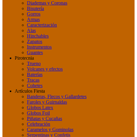
Diademas y Coronas
Bisutería
Gorros
Armas
Caracterización
Alas
Hinchables
Zapatos
Instrumentos
Guantes
Pirotecnia
Trueno
Volcanes y efectos
Baterías
Tracas
Cohetes
Artículos Fiesta
Banderas, Flecos y Gallardetes
Faroles y Guirnaldas
Globos Latex
Globos Foil
Piñatas y Cucañas
Celebración
Caramelos y Gominolas
Serpentinas y Confetis