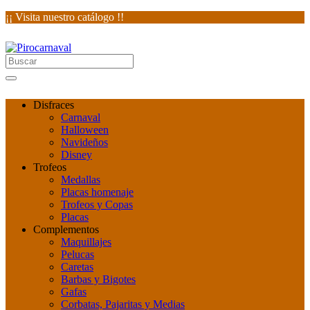
¡¡ Visita nuestro catálogo !!
Disfraces
Carnaval
Halloween
Navideños
Disney
Trofeos
Medallas
Placas homenaje
Trofeos y Copas
Placas
Complementos
Maquillajes
Pelucas
Caretas
Barbas y Bigotes
Gafas
Corbatas, Pajaritas y Medias