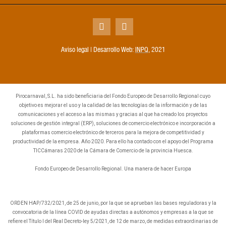
Aviso legal | Desarrollo Web:
INPQ
, 2021
Pirocarnaval, S.L. ha sido beneficiaria del Fondo Europeo de Desarrollo Regional cuyo
objetivo es mejorar el uso y la calidad de las tecnologías de la información y de las
comunicaciones y el acceso a las mismas y gracias al que ha creado los proyectos
soluciones de gestión integral (ERP), soluciones de comercio electrónico e incorporación a
plataformas comercio electrónico de terceros para la mejora de competitividad y
productividad de la empresa. Año 2020. Para ello ha contado con el apoyo del Programa
TICCámaras 2020 de la Cámara de Comercio de la provincia Huesca.
Fondo Europeo de Desarrollo Regional. Una manera de hacer Europa
ORDEN HAP/732/2021, de 25 de junio, por la que se aprueban las bases reguladoras y la
convocatoria de la línea COVID de ayudas directas a autónomos y empresas a la que se
refiere el Título I del Real Decreto-ley 5/2021, de 12 de marzo, de medidas extraordinarias de