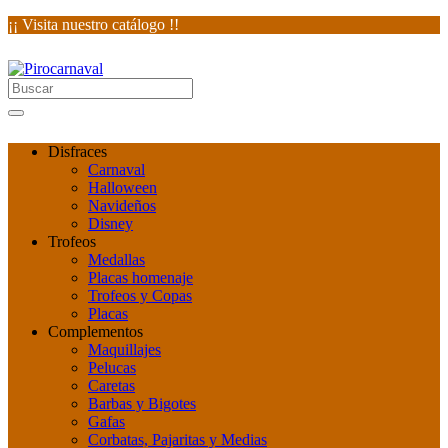
¡¡ Visita nuestro catálogo !!
Disfraces
Carnaval
Halloween
Navideños
Disney
Trofeos
Medallas
Placas homenaje
Trofeos y Copas
Placas
Complementos
Maquillajes
Pelucas
Caretas
Barbas y Bigotes
Gafas
Corbatas, Pajaritas y Medias