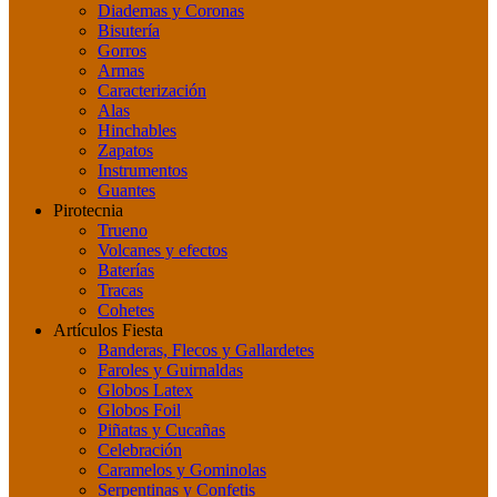
Diademas y Coronas
Bisutería
Gorros
Armas
Caracterización
Alas
Hinchables
Zapatos
Instrumentos
Guantes
Pirotecnia
Trueno
Volcanes y efectos
Baterías
Tracas
Cohetes
Artículos Fiesta
Banderas, Flecos y Gallardetes
Faroles y Guirnaldas
Globos Latex
Globos Foil
Piñatas y Cucañas
Celebración
Caramelos y Gominolas
Serpentinas y Confetis