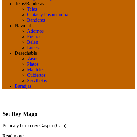
Telas/Banderas
Telas
Cintas y Pasamanería
Banderas
Navidad
Adornos
Figuras
Belén
Luces
Desechable
Vasos
Platos
Manteles
Cubiertos
Servilletas
Baratijas
Set Rey Mago
Peluca y barba rey Gaspar (Caja)
Read more