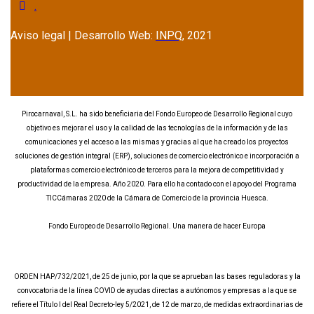
.
Aviso legal | Desarrollo Web:
INPQ
, 2021
Pirocarnaval, S.L. ha sido beneficiaria del Fondo Europeo de Desarrollo Regional cuyo
objetivo es mejorar el uso y la calidad de las tecnologías de la información y de las
comunicaciones y el acceso a las mismas y gracias al que ha creado los proyectos
soluciones de gestión integral (ERP), soluciones de comercio electrónico e incorporación a
plataformas comercio electrónico de terceros para la mejora de competitividad y
productividad de la empresa. Año 2020. Para ello ha contado con el apoyo del Programa
TICCámaras 2020 de la Cámara de Comercio de la provincia Huesca.
Fondo Europeo de Desarrollo Regional. Una manera de hacer Europa
ORDEN HAP/732/2021, de 25 de junio, por la que se aprueban las bases reguladoras y la
convocatoria de la línea COVID de ayudas directas a autónomos y empresas a la que se
refiere el Título I del Real Decreto-ley 5/2021, de 12 de marzo, de medidas extraordinarias de