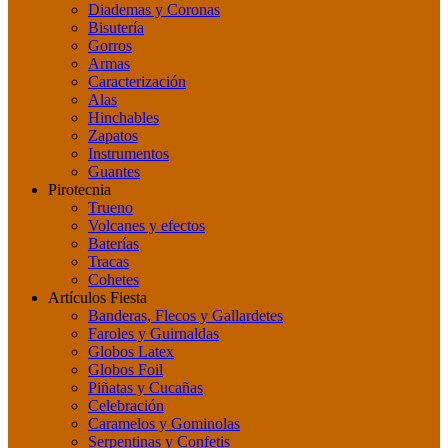
Diademas y Coronas
Bisutería
Gorros
Armas
Caracterización
Alas
Hinchables
Zapatos
Instrumentos
Guantes
Pirotecnia
Trueno
Volcanes y efectos
Baterías
Tracas
Cohetes
Artículos Fiesta
Banderas, Flecos y Gallardetes
Faroles y Guirnaldas
Globos Latex
Globos Foil
Piñatas y Cucañas
Celebración
Caramelos y Gominolas
Serpentinas y Confetis