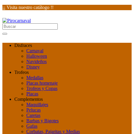
¡¡ Visita nuestro catálogo !!
Disfraces
Carnaval
Halloween
Navideños
Disney
Trofeos
Medallas
Placas homenaje
Trofeos y Copas
Placas
Complementos
Maquillajes
Pelucas
Caretas
Barbas y Bigotes
Gafas
Corbatas, Pajaritas y Medias