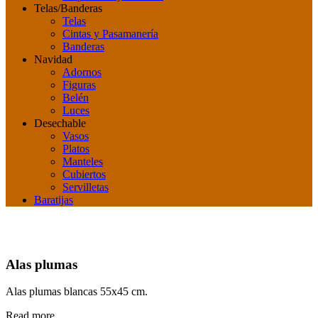
Telas/Banderas
Telas
Cintas y Pasamanería
Banderas
Navidad
Adornos
Figuras
Belén
Luces
Desechable
Vasos
Platos
Manteles
Cubiertos
Servilletas
Baratijas
Alas plumas
Alas plumas blancas 55x45 cm.
Read more